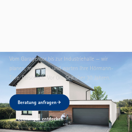
HÖRMANN-STÜTZPUNKTHÄNDLER IN BOCHOLT
Tore
mit
Kraft­ausdruck.
Vom Garagentor bis zur Industriehalle — wir
planen, montieren und warten Ihre Hörmann-
Tore. Persönlich. Vor Ort. Seit über 30 Jahren.
Beratung anfragen
Leistungen entdecken