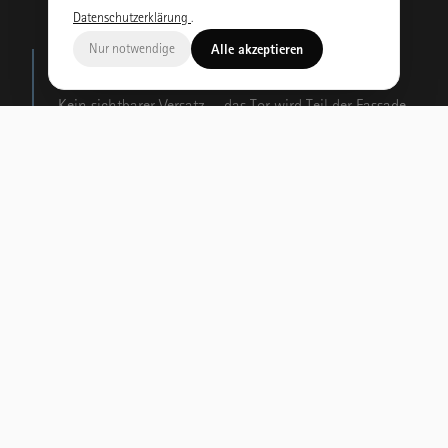
Datenschutzerklärung
.
Nur notwendige
Alle akzeptieren
Nahtlos
Kein sichtbarer Versatz — das Tor wird Teil der Fassade.
Architektenqualität
Für Planer und Bauherren mit höchstem
Gestaltungsanspruch.
Maßarbeit
Jedes Tor wird exakt auf Ihre Fassade abgestimmt.