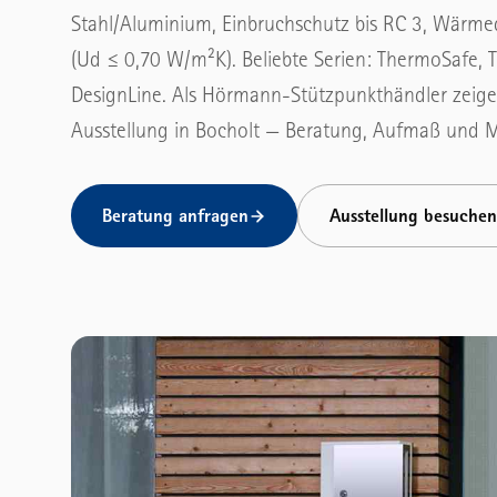
Stahl/Aluminium, Einbruchschutz bis RC 3, Wärm
Pendeltore
Funktionstüren
(Ud ≤ 0,70 W/m²K). Beliebte Serien: ThermoSafe,
DesignLine. Als Hörmann-Stützpunkthändler zeigen
Sporthallentore
Eingangstüren
Ausstellung in Bocholt — Beratung, Aufmaß und 
LOGISTIK & TÜREN
Nebentüren
Verladetechnik
ANTRIEBE
Beratung anfragen
Ausstellung besuchen
Feuerschutz-Schiebetore
Torantriebe
Objektbau-Türen
Garagentorantriebe
Multifunktionstüren
Innentür-Antriebe
→ Alle ansehen
Automatik-Schiebetüren
Rauchschutz-Türen
→ Alle ansehen