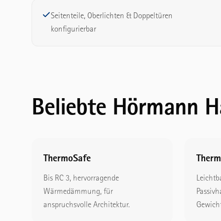
Seitenteile, Oberlichten & Doppeltüren
konfigurierbar
Beliebte Hörmann H
ThermoSafe
Therm
Bis RC 3, hervorragende
Leichtb
Wärmedämmung, für
Passivh
anspruchsvolle Architektur.
Gewicht