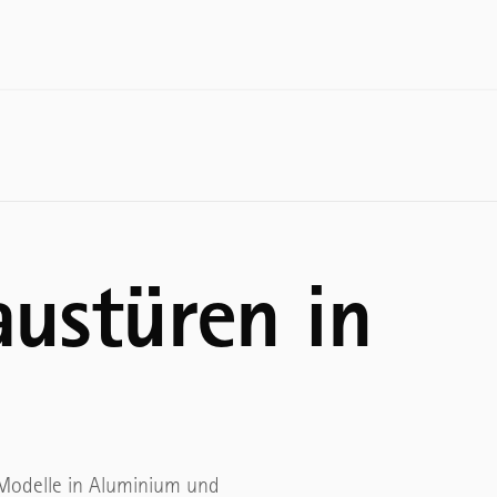
TORE
TORE
T
Sektionaltore
Sektion
H
Schwingtore
Schnell
F
Seiten-Sektionaltore
Rolltore
E
Rolltore
Hofschi
N
ustüren in
Pendelt
→ Alle Garagentore & Haustüren
Sportha
→ Alle 
Modelle in Aluminium und