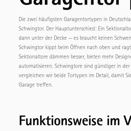
Pendeltore
Funktionstüren
Die zwei häufigsten Garagentortypen in Deutschla
Sporthallentore
Eingangstüren
Schwingtor. Der Hauptunterschied: Ein Sektionalto
dann unter der Decke — es braucht keinen Schwen
LOGISTIK & TÜREN
Nebentüren
Schwingtor kippt beim Öffnen nach oben und ragt
Verladetechnik
ANTRIEBE
Sektionaltore dämmen besser, bieten mehr Designo
Feuerschutz-Schiebetore
Torantriebe
automatisieren. Schwingtore sind günstiger in de
vergleichen wir beide Tortypen im Detail, damit Sie
Objektbau-Türen
Garagentorantriebe
Garage treffen.
Multifunktionstüren
Innentür-Antriebe
→ Alle ansehen
Automatik-Schiebetüren
Funktionsweise im V
Rauchschutz-Türen
→ Alle ansehen