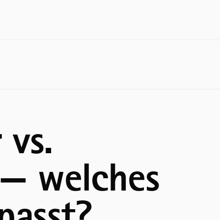
TORE
TORE
T
Sektionaltore
Sektion
H
Schwingtore
Schnell
F
Seiten-Sektionaltore
Rolltore
E
Rolltore
Hofschi
N
 vs.
Pendelt
→ Alle Garagentore & Haustüren
Sportha
 — welches
→ Alle 
passt?