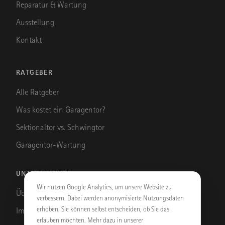
Reparatur & Wartung
Ausstellung
Kontakt
RATGEBER
Alle Ratgeber
Was kostet ein Garagentor?
Sektionaltor vs. Schwingtor
Garagentor-Wartung
UNTERNEHMEN
Wir nutzen Google Analytics, um unsere Website zu
Über uns
verbessern. Dabei werden anonymisierte Nutzungsdaten
erhoben. Sie können selbst entscheiden, ob Sie das
Impressum
erlauben möchten. Mehr dazu in unserer