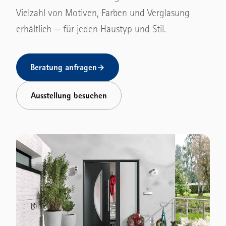
Funktionstüren
Vielzahl von Motiven, Farben und Verglasung
Sporthallentore
erhältlich — für jeden Haustyp und Stil.
Eingangstüren
LOGISTIK & TÜREN
Nebentüren
Verladetechnik
Beratung anfragen
ANTRIEBE
Feuerschutz-Schiebetore
Ausstellung besuchen
Torantriebe
Objektbau-Türen
Garagentorantriebe
Multifunktionstüren
Innentür-Antriebe
Automatik-Schiebetüren
→ Alle ansehen
Rauchschutz-Türen
→ Alle ansehen