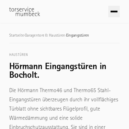
Zum Inhalt springen
Garagentore
Startseite
›
Garagentore & Haustüren
›
Eingangstüren
TORE
Industrietore
HAUSTÜREN
Sektionaltore
Hörmann Eingangstüren in
TORE
Schwingtore
Bocholt.
Sektionaltore
Seiten-Sektionaltore
Schnelllauftore
Die Hörmann Thermo46 und Thermo65 Stahl-
Rolltore
Eingangstüren überzeugen durch ihr vollflächiges
Rolltore & Rollgitter
Türblatt ohne sichtbares Flügelprofil, gute
TÜREN
Hofschiebetore
Wärmedämmung und eine solide
Haustüren
Pendeltore
Einbruchschutzausstattung. Sie sind in einer