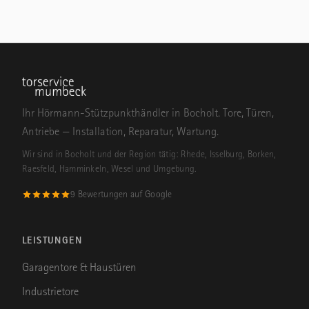
Ihr Hörmann-Stützpunkthändler in Bocholt. Tore, Türen,
Antriebe — Installation, Reparatur, Wartung.
Wir sind in Bocholt und der Region tätig: Rhede, Isselburg, Borken,
Raesfeld, Hamminkeln, Wesel und Umgebung.
9 Bewertungen auf Google
LEISTUNGEN
Garagentore & Haustüren
Industrietore