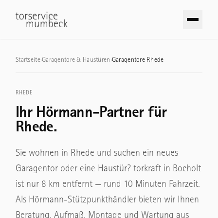
Zum Inhalt springen
Garagentore
Startseite
›
Garagentore & Haustüren
›
Garagentore Rhede
TORE
Industrietore
RHEDE
Sektionaltore
Ihr Hörmann-Partner für
TORE
Schwingtore
Rhede.
Sektionaltore
Seiten-Sektionaltore
Schnelllauftore
Sie wohnen in Rhede und suchen ein neues
Rolltore
Garagentor oder eine Haustür? torkraft in Bocholt
Rolltore & Rollgitter
ist nur 8 km entfernt — rund 10 Minuten Fahrzeit.
TÜREN
Hofschiebetore
Als Hörmann-Stützpunkthändler bieten wir Ihnen
Haustüren
Pendeltore
Beratung, Aufmaß, Montage und Wartung aus