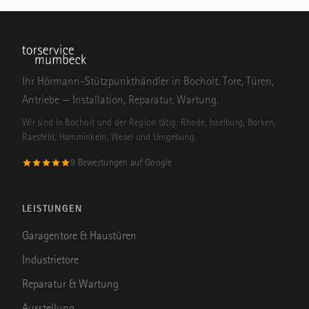
Ihr Hörmann-Stützpunkthändler in Bocholt. Tore, Türen,
Antriebe — Installation, Reparatur, Wartung.
Wir sind in Bocholt und der Region tätig: Rhede, Isselburg, Borken,
Raesfeld, Hamminkeln, Wesel und Umgebung.
9 Bewertungen auf Google
LEISTUNGEN
Garagentore & Haustüren
Industrietore
Reparatur & Wartung
Ausstellung