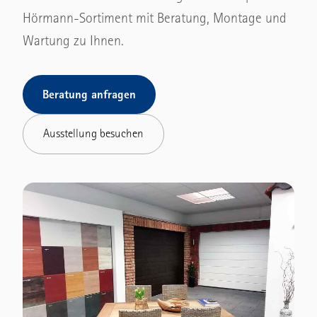
Funktionstüren
Hörmann-Sortiment mit Beratung, Montage und
Sporthallentore
Wartung zu Ihnen.
Eingangstüren
LOGISTIK & TÜREN
Nebentüren
Verladetechnik
Beratung anfragen
ANTRIEBE
Feuerschutz-Schiebetore
Torantriebe
Ausstellung besuchen
Objektbau-Türen
Garagentorantriebe
Multifunktionstüren
Innentür-Antriebe
Automatik-Schiebetüren
→ Alle ansehen
Rauchschutz-Türen
→ Alle ansehen