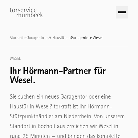
Zum Inhalt springen
Garagentore
Startseite
›
Garagentore & Haustüren
›
Garagentore Wesel
TORE
Industrietore
WESEL
Sektionaltore
Ihr Hörmann-Partner für
TORE
Schwingtore
Wesel.
Sektionaltore
Seiten-Sektionaltore
Schnelllauftore
Sie suchen ein neues Garagentor oder eine
Rolltore
Haustür in Wesel? torkraft ist Ihr Hörmann-
Rolltore & Rollgitter
Stützpunkthändler am Niederrhein. Von unserem
TÜREN
Hofschiebetore
Standort in Bocholt aus erreichen wir Wesel in
Haustüren
Pendeltore
rund 25 Minuten — und bringen das komplette