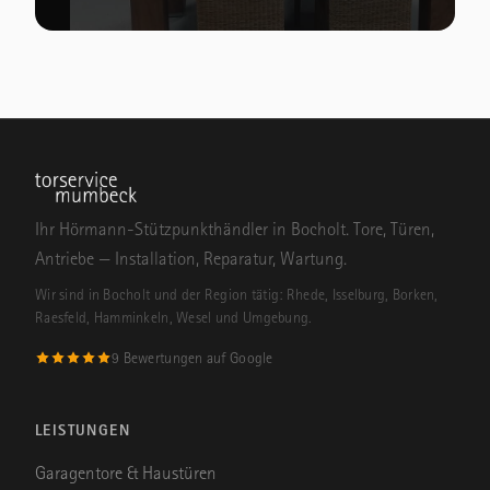
Ihr Hörmann-Stützpunkthändler in Bocholt. Tore, Türen,
Antriebe — Installation, Reparatur, Wartung.
Wir sind in Bocholt und der Region tätig: Rhede, Isselburg, Borken,
Raesfeld, Hamminkeln, Wesel und Umgebung.
9 Bewertungen auf Google
LEISTUNGEN
Garagentore & Haustüren